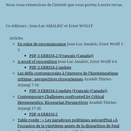
Nous vous remercions de l'intérêt que vous portez à notre revue.
Co-éditeurs : Jean-Luc AMALRIC et Ernst WOLFF
Articles
En guise de reconnaissance
Jean-Luc Amalric, Ernst Wolff 1-
3
PDF-1-ERRS16,2 (Français (Canada))
A word of recognition
Jean-Luc Amalric, Ernst Wolff 4-6
PDF-2-ERRS16,2-update
Les défis contemporains à l'épreuve de l'herméneutique
critique : perspectives ricoeuriennes
Azadeh Thiriez-
Arjangi 7-16
PDF-3-ERRS16,2-update (Français (Canada))
Contemporary Challenges confronted by Critical
Hermeneutics: Ricoeurian Perspectives
Azadeh Thiriez-
Arjangi 17-26
PDF-4-ERRS16,2
Table ronde : « Les paradoxes politiques aujourd’hui »À
l’occasion de la vingtième année de la disparition de Paul