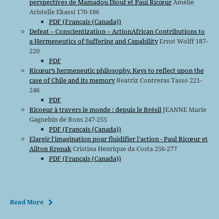
perspectives de Mamadou Diouf et Paul Ricœur
Amélie
Aristelle Ekassi 170-186
PDF (Français (Canada))
Defeat – Conscientization – ActionAfrican Contributions to
a Hermeneutics of Suffering and Capability
Ernst Wolff 187-
220
PDF
Ricœur’s hermeneutic philosophy. Keys to reflect upon the
case of Chile and its memory
Beatriz Contreras Tasso 221-
246
PDF
Ricoeur à travers le monde : depuis le Brésil
JEANNE Marie
Gagnebin de Bons 247-255
PDF (Français (Canada))
Elargir l'imagination pour fluidifier l'action - Paul Ricœur et
Ailton Krenak
Cristina Henrique da Costa 256-277
PDF (Français (Canada))
Read More