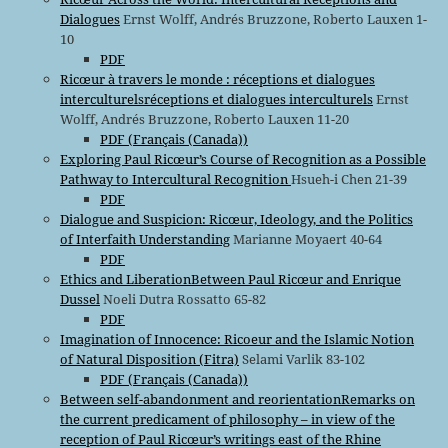
Dialogues
Ernst Wolff, Andrés Bruzzone, Roberto Lauxen 1-
10
PDF
Ricœur à travers le monde : réceptions et dialogues
interculturelsréceptions et dialogues interculturels
Ernst
Wolff, Andrés Bruzzone, Roberto Lauxen 11-20
PDF (Français (Canada))
Exploring Paul Ricœur’s Course of Recognition as a Possible
Pathway to Intercultural Recognition
Hsueh-i Chen 21-39
PDF
Dialogue and Suspicion: Ricœur, Ideology, and the Politics
of Interfaith Understanding
Marianne Moyaert 40-64
PDF
Ethics and LiberationBetween Paul Ricœur and Enrique
Dussel
Noeli Dutra Rossatto 65-82
PDF
Imagination of Innocence: Ricoeur and the Islamic Notion
of Natural Disposition (Fitra)
Selami Varlik 83-102
PDF (Français (Canada))
Between self-abandonment and reorientationRemarks on
the current predicament of philosophy – in view of the
reception of Paul Ricœur’s writings east of the Rhine