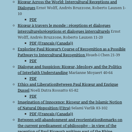
Ricœur Across the World: Intercultural Receptions and
Dialogues
Ernst Wolff, Andrés Bruzzone, Roberto Lauxen 1-
10
PDF
Ricœur à travers le monde : réceptions et dialogues
interculturelsréceptions et dialogues interculturels
Ernst
Wolff, Andrés Bruzzone, Roberto Lauxen 11-20
PDF (Français (Canada))
Exploring Paul Ricœur’s Course of Recognition as a Possible
Pathway to Intercultural Recognition
Hsueh-i Chen 21-39
PDF
Dialogue and Suspicion: Ricœur, Ideology, and the Politics
of Interfaith Understanding
Marianne Moyaert 40-64
PDF
Ethics and LiberationBetween Paul Ricœur and Enrique
Dussel
Noeli Dutra Rossatto 65-82
PDF
Imagination of Innocence: Ricoeur and the Islamic Notion
of Natural Disposition (Fitra)
Selami Varlik 83-102
PDF (Français (Canada))
Between self-abandonment and reorientationRemarks on
the current predicament of philosophy – in view of the
reception of Paul Ricœur’s writings east of the Rhine