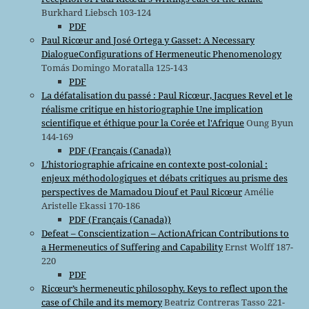
Burkhard Liebsch 103-124
PDF
Paul Ricœur and José Ortega y Gasset: A Necessary
DialogueConfigurations of Hermeneutic Phenomenology
Tomás Domingo Moratalla 125-143
PDF
La défatalisation du passé : Paul Ricœur, Jacques Revel et le
réalisme critique en historiographie Une implication
scientifique et éthique pour la Corée et l'Afrique
Oung Byun
144-169
PDF (Français (Canada))
L’historiographie africaine en contexte post-colonial :
enjeux méthodologiques et débats critiques au prisme des
perspectives de Mamadou Diouf et Paul Ricœur
Amélie
Aristelle Ekassi 170-186
PDF (Français (Canada))
Defeat – Conscientization – ActionAfrican Contributions to
a Hermeneutics of Suffering and Capability
Ernst Wolff 187-
220
PDF
Ricœur’s hermeneutic philosophy. Keys to reflect upon the
case of Chile and its memory
Beatriz Contreras Tasso 221-