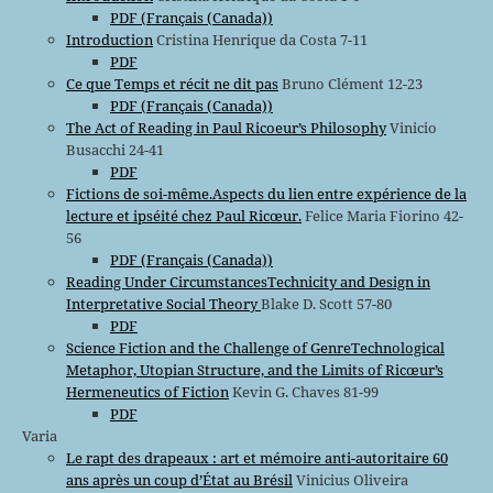
PDF (Français (Canada))
Introduction
Cristina Henrique da Costa 7-11
PDF
Ce que Temps et récit ne dit pas
Bruno Clément 12-23
PDF (Français (Canada))
The Act of Reading in Paul Ricoeur’s Philosophy
Vinicio
Busacchi 24-41
PDF
Fictions de soi-même.Aspects du lien entre expérience de la
lecture et ipséité chez Paul Ricœur.
Felice Maria Fiorino 42-
56
PDF (Français (Canada))
Reading Under CircumstancesTechnicity and Design in
Interpretative Social Theory
Blake D. Scott 57-80
PDF
Science Fiction and the Challenge of GenreTechnological
Metaphor, Utopian Structure, and the Limits of Ricœur’s
Hermeneutics of Fiction
Kevin G. Chaves 81-99
PDF
Varia
Le rapt des drapeaux : art et mémoire anti-autoritaire 60
ans après un coup d’État au Brésil
Vinicius Oliveira