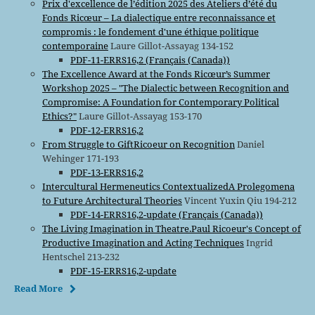
Prix d'excellence de l’édition 2025 des Ateliers d’été du
Fonds Ricœur – La dialectique entre reconnaissance et
compromis : le fondement d'une éthique politique
contemporaine
Laure Gillot-Assayag 134-152
PDF-11-ERRS16,2 (Français (Canada))
The Excellence Award at the Fonds Ricœur’s Summer
Workshop 2025 – "The Dialectic between Recognition and
Compromise: A Foundation for Contemporary Political
Ethics?"
Laure Gillot-Assayag 153-170
PDF-12-ERRS16,2
From Struggle to GiftRicoeur on Recognition
Daniel
Wehinger 171-193
PDF-13-ERRS16,2
Intercultural Hermeneutics ContextualizedA Prolegomena
to Future Architectural Theories
Vincent Yuxin Qiu 194-212
PDF-14-ERRS16,2-update (Français (Canada))
The Living Imagination in Theatre.Paul Ricoeur's Concept of
Productive Imagination and Acting Techniques
Ingrid
Hentschel 213-232
PDF-15-ERRS16,2-update
Read More