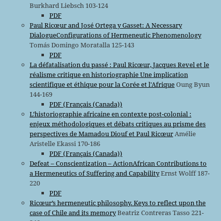
Burkhard Liebsch 103-124
PDF
Paul Ricœur and José Ortega y Gasset: A Necessary
DialogueConfigurations of Hermeneutic Phenomenology
Tomás Domingo Moratalla 125-143
PDF
La défatalisation du passé : Paul Ricœur, Jacques Revel et le
réalisme critique en historiographie Une implication
scientifique et éthique pour la Corée et l'Afrique
Oung Byun
144-169
PDF (Français (Canada))
L’historiographie africaine en contexte post-colonial :
enjeux méthodologiques et débats critiques au prisme des
perspectives de Mamadou Diouf et Paul Ricœur
Amélie
Aristelle Ekassi 170-186
PDF (Français (Canada))
Defeat – Conscientization – ActionAfrican Contributions to
a Hermeneutics of Suffering and Capability
Ernst Wolff 187-
220
PDF
Ricœur’s hermeneutic philosophy. Keys to reflect upon the
case of Chile and its memory
Beatriz Contreras Tasso 221-