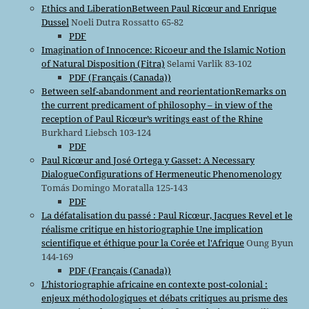
Ethics and LiberationBetween Paul Ricœur and Enrique
Dussel
Noeli Dutra Rossatto 65-82
PDF
Imagination of Innocence: Ricoeur and the Islamic Notion
of Natural Disposition (Fitra)
Selami Varlik 83-102
PDF (Français (Canada))
Between self-abandonment and reorientationRemarks on
the current predicament of philosophy – in view of the
reception of Paul Ricœur’s writings east of the Rhine
Burkhard Liebsch 103-124
PDF
Paul Ricœur and José Ortega y Gasset: A Necessary
DialogueConfigurations of Hermeneutic Phenomenology
Tomás Domingo Moratalla 125-143
PDF
La défatalisation du passé : Paul Ricœur, Jacques Revel et le
réalisme critique en historiographie Une implication
scientifique et éthique pour la Corée et l'Afrique
Oung Byun
144-169
PDF (Français (Canada))
L’historiographie africaine en contexte post-colonial :
enjeux méthodologiques et débats critiques au prisme des