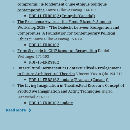
compromis : le fondement d'une éthique politique
contemporaine
Laure Gillot-Assayag 134-152
PDF-11-ERRS16,2 (Français (Canada))
The Excellence Award at the Fonds Ricœur’s Summer
Workshop 2025 – "The Dialectic between Recognition and
Compromise: A Foundation for Contemporary Political
Ethics?"
Laure Gillot-Assayag 153-170
PDF-12-ERRS16,2
From Struggle to GiftRicoeur on Recognition
Daniel
Wehinger 171-193
PDF-13-ERRS16,2
Intercultural Hermeneutics ContextualizedA Prolegomena
to Future Architectural Theories
Vincent Yuxin Qiu 194-212
PDF-14-ERRS16,2-update (Français (Canada))
The Living Imagination in Theatre.Paul Ricoeur's Concept of
Productive Imagination and Acting Techniques
Ingrid
Hentschel 213-232
PDF-15-ERRS16,2-update
Read More