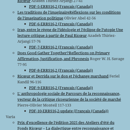
Ricœur
Azadeh Thiriez-Arjangi 27-41
PDF-5-ERRS16,2 (Français (Canada))
Les traditions de l'imaginaireRéflexions sur les conditions
de l'imagination politique
Olivier Abel 42-56
PDF-6-ERRS16,2 (Français (Canada))
Iran, entre le règne de l’idéologie et l’éclipse de l’utopie Une
lecture critique à partir de Paul Ricœur
Azadeh Thiriez-
Arjangi 57-76
PDF-7-ERRS16,2 (Français (Canada))
Does Good Gather Together?Reflections on Primary
Affirmation, Justification, and Phronesis
Roger W. H. Savage
77-95
PDF-8-ERRS16,2 (Français (Canada))
Ricœur et Derrida sur le don et l’échange marchand
Feriel
Kandil 96-116
PDF-9-ERRS16,2 (Français (Canada))
L' anthropologie sociale de Parcours de la reconnaissance,
vecteur de la critique ricoeurienne de la société de marché
Pierre-Olivier Monteil 117-133
PDF-10-ERRS16,2-update (Français (Canada))
Varia
Prix d'excellence de l’édition 2025 des Ateliers d’été du
Fonds Ricœur – La dialectique entre reconnaissance et