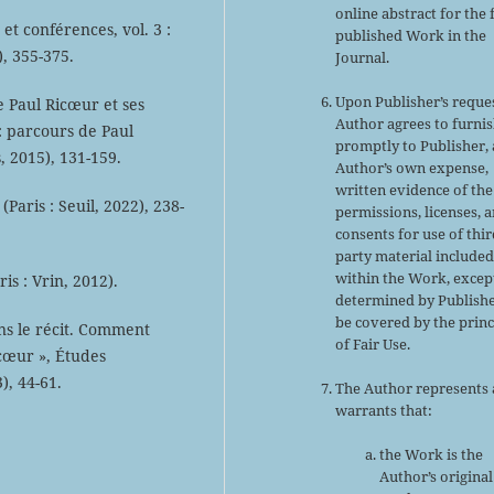
online abstract for the 
 et conférences, vol. 3 :
published Work in the
), 355-375.
Journal.
Upon Publisher’s reques
e Paul Ricœur et ses
Author agrees to furni
 parcours de Paul
promptly to Publisher, 
, 2015), 131-159.
Author’s own expense,
written evidence of the
aris : Seuil, 2022), 238-
permissions, licenses, 
consents for use of thir
party material include
within the Work, excep
is : Vrin, 2012).
determined by Publishe
be covered by the princ
ns le récit. Comment
of Fair Use.
cœur », Études
), 44-61.
The Author represents
warrants that:
the Work is the
Author’s original