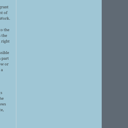
grant
ht of
 Work.
to the
s the
 right
ssible
 part
ow or
 a
ts
the
lows
te,