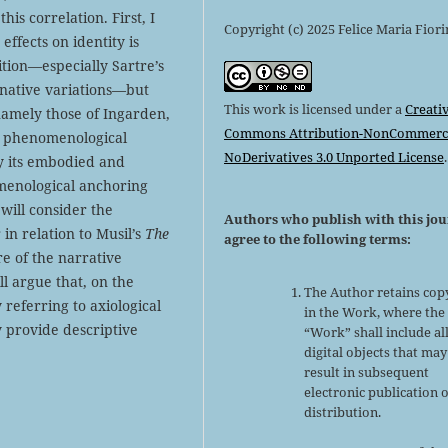
is correlation. First, I
Copyright (c) 2025 Felice Maria Fior
effects on identity is
tion—especially Sartre’s
inative variations—but
This work is licensed under a
Creati
amely those of Ingarden,
Commons Attribution-NonCommerci
me phenomenological
NoDerivatives 3.0 Unported License
.
y its embodied and
menological anchoring
I will consider the
Authors who publish with this jo
 in relation to Musil’s
The
agree to the following terms:
re of the narrative
ill argue that, on the
The Author retains cop
 referring to axiological
in the Work, where the
ly provide descriptive
“Work” shall include al
digital objects that may
result in subsequent
electronic publication 
distribution.