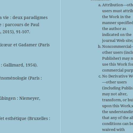
Attribution—oth
users must attri
the Work in the
a vie : deux paradigmes
manner specifie
e : parcours de Paul
the author as
, 2015), 91-107.
indicated on the
journal Web site
 Ricœur et Gadamer (Paris
Noncommercial
other users (inc
Publisher) may 
use this Work fo
: Gallimard, 1954).
commercial purp
No Derivative W
noménologie (Paris :
—other users
(including Publi
may not alter,
übingen : Niemeyer,
transform, or bu
upon this Work,
the understandi
that any of the 
et esthétique (Bruxelles :
conditions can b
waived with