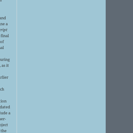
 and
ine a
ript
 final
of
nal
r
during
 as it
rlier
uch
tion
pdated
lude a
her-
bject
 the