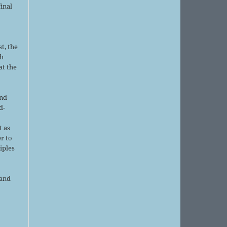
final
t, the
sh
at the
and
d-
d
t as
r to
iples
 and