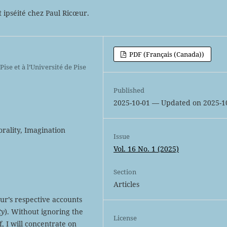
t ipséité chez Paul Ricœur.
PDF (Français (Canada))
ise et à l’Université de Pise
Published
2025-10-01 — Updated on 2025-1
orality, Imagination
Issue
Vol. 16 No. 1 (2025)
Section
Articles
œur’s respective accounts
ty
). Without ignoring the
License
, I will concentrate on