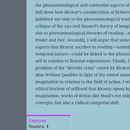
the phenomenological and existential aspects of th
will show how Ricœur’s consideration of fiction’s 
indebted not only to the phenomenological tradi
critique of the ego and Husserl’s theory of imag
also to phenomenological theories of reading—n
Poulet and Iser. Secondly, I will argue that so
aspects that Ricœur ascribes to reading—namel
temporal nature—could be linked to the pheno
self in relation to fictional experiences. Finally, 
problem of the “identity crisis” raised by Ricœur
Man Without Qualities
in light of the mixed natu
imagination in relation to the field of action. I w
ethical horizon of selfhood that Ricœur opens by
imagination, works of fiction like Musil’s not on
concepts, but also a radical categorial shift.
Captures
Readers:
1