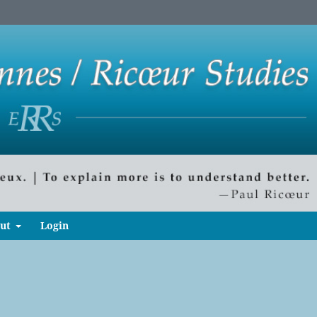
ut
Login