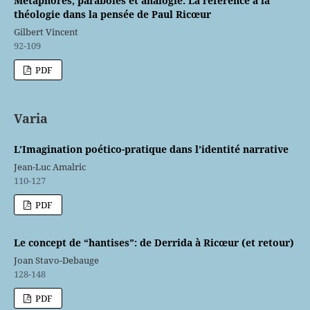
Métaphores, paraboles et analogie: La référence à la
théologie dans la pensée de Paul Ricœur
Gilbert Vincent
92-109
PDF
Varia
L’Imagination poético-pratique dans l’identité narrative
Jean-Luc Amalric
110-127
PDF
Le concept de “hantises”: de Derrida à Ricœur (et retour)
Joan Stavo-Debauge
128-148
PDF