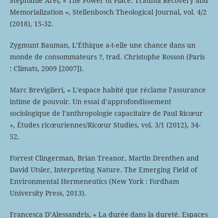
Stephanie Arel, « The Power of Place. Trauma Recovery and
Memorialization », Stellenbosch Theological Journal, vol. 4/2
(2018), 15-32.
Zygmunt Bauman, L’Éthique a-t-elle une chance dans un
monde de consommateurs ?, trad. Christophe Rosson (Paris
: Climats, 2009 [2007]).
Marc Breviglieri, « L’espace habité que réclame l’assurance
intime de pouvoir. Un essai d’approfondissement
sociologique de l’anthropologie capacitaire de Paul Ricœur
», Études ricœuriennes/Ricœur Studies, vol. 3/1 (2012), 34-
52.
Forrest Clingerman, Brian Treanor, Martin Drenthen and
David Utsler, Interpreting Nature. The Emerging Field of
Environmental Hermeneutics (New York : Fordham
University Press, 2013).
Francesca D’Alessandris, « La durée dans la dureté. Espaces