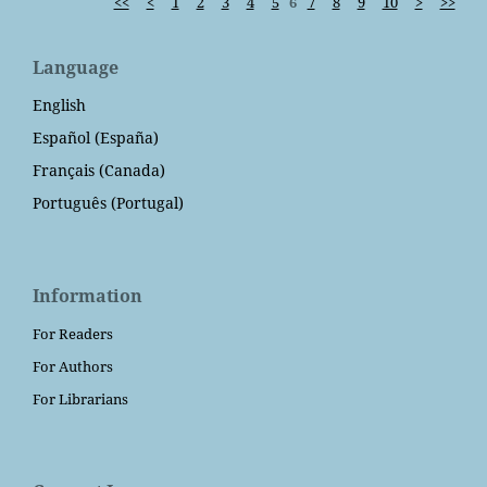
<<
<
1
2
3
4
5
6
7
8
9
10
>
>>
Language
English
Español (España)
Français (Canada)
Português (Portugal)
Information
For Readers
For Authors
For Librarians