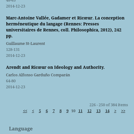
2014-12-23
Marc-Antoine Vallée, Gadamer et Ricœur. La conception
herméneutique du langage (Rennes: Presses
universitaires de Rennes, coll. Philosophica, 2012), 242
pp.
Guillaume St-Laurent
128-131
2014-12-23
Arendt and Ricœur on Ideology and Authority.
Carlos Alfonso Garduño Comparán
64-80
2014-12-23
226 - 250 of 384 items
<<
<
5
6
7
8
9
10
11
12
13
14
>
>>
Language